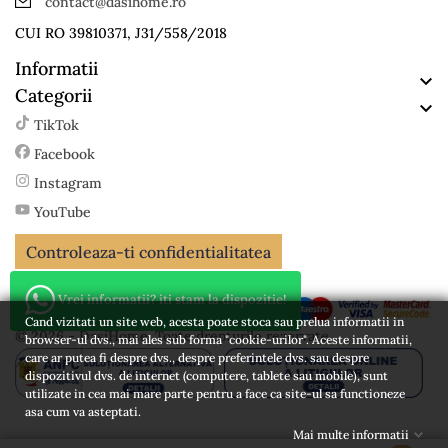
contact@dasihome.ro
CUI RO 39810371, J31/558/2018
Informatii

Categorii

TikTok
Facebook
Instagram
YouTube
Controleaza-ti confidentialitatea
Vrei informatii? iti stam la dispozitie!
Cand vizitati un site web, acesta poate stoca sau prelua informatii in
© 2026 - DasiHome. Toate drepturile rezervate
browser-ul dvs., mai ales sub forma "cookie-urilor". Aceste informatii,
care ar putea fi despre dvs., despre preferintele dvs. sau despre
dispozitivul dvs. de internet (computere, tablete sau mobile), sunt
utilizate in cea mai mare parte pentru a face ca site-ul sa functioneze
asa cum va asteptati.
Mai multe informatii