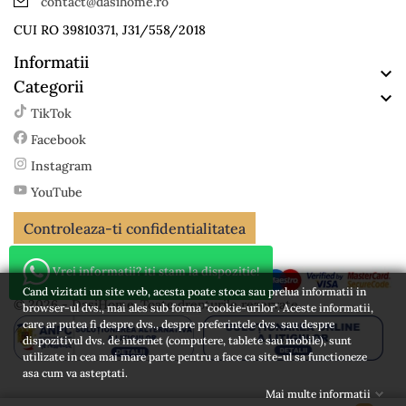
contact@dasihome.ro
CUI RO 39810371, J31/558/2018
Informatii

Categorii

TikTok
Facebook
Instagram
YouTube
Controleaza-ti confidentialitatea
Vrei informatii? iti stam la dispozitie!
Cand vizitati un site web, acesta poate stoca sau prelua informatii in
© 2026 - DasiHome. Toate drepturile rezervate
browser-ul dvs., mai ales sub forma "cookie-urilor". Aceste informatii,
care ar putea fi despre dvs., despre preferintele dvs. sau despre
dispozitivul dvs. de internet (computere, tablete sau mobile), sunt
utilizate in cea mai mare parte pentru a face ca site-ul sa functioneze
asa cum va asteptati.
Mai multe informatii