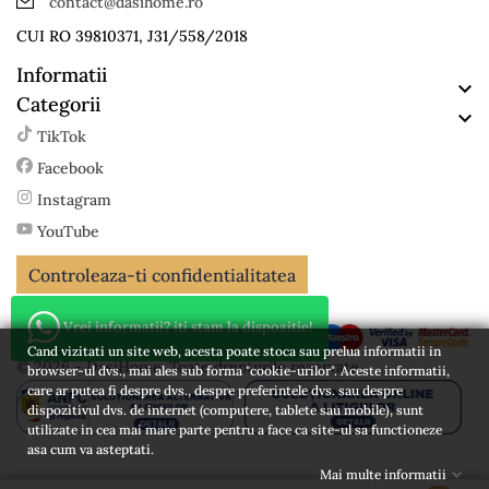
contact@dasihome.ro
CUI RO 39810371, J31/558/2018
Informatii

Categorii

TikTok
Facebook
Instagram
YouTube
Controleaza-ti confidentialitatea
Vrei informatii? iti stam la dispozitie!
Cand vizitati un site web, acesta poate stoca sau prelua informatii in
© 2026 - DasiHome. Toate drepturile rezervate
browser-ul dvs., mai ales sub forma "cookie-urilor". Aceste informatii,
care ar putea fi despre dvs., despre preferintele dvs. sau despre
dispozitivul dvs. de internet (computere, tablete sau mobile), sunt
utilizate in cea mai mare parte pentru a face ca site-ul sa functioneze
asa cum va asteptati.
Mai multe informatii