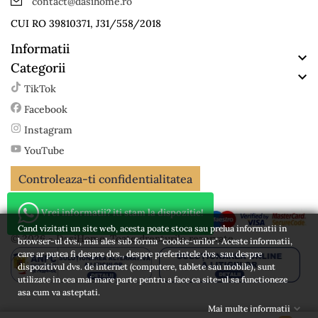
contact@dasihome.ro
CUI RO 39810371, J31/558/2018
Informatii

Categorii

TikTok
Facebook
Instagram
YouTube
Controleaza-ti confidentialitatea
Vrei informatii? iti stam la dispozitie!
Cand vizitati un site web, acesta poate stoca sau prelua informatii in
© 2026 - DasiHome. Toate drepturile rezervate
browser-ul dvs., mai ales sub forma "cookie-urilor". Aceste informatii,
care ar putea fi despre dvs., despre preferintele dvs. sau despre
dispozitivul dvs. de internet (computere, tablete sau mobile), sunt
utilizate in cea mai mare parte pentru a face ca site-ul sa functioneze
asa cum va asteptati.
Mai multe informatii