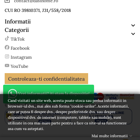
contact@dasihome.ro
CUI RO 39810371, J31/558/2018
Informatii

Categorii

TikTok
Facebook
Instagram
YouTube
Controleaza-ti confidentialitatea
Vrei informatii? iti stam la dispozitie!
Cand vizitati un site web, acesta poate stoca sau prelua informatii in
© 2026 - DasiHome. Toate drepturile rezervate
browser-ul dvs., mai ales sub forma "cookie-urilor". Aceste informatii,
care ar putea fi despre dvs., despre preferintele dvs. sau despre
dispozitivul dvs. de internet (computere, tablete sau mobile), sunt
utilizate in cea mai mare parte pentru a face ca site-ul sa functioneze
asa cum va asteptati.
Mai multe informatii