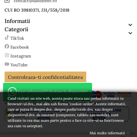
contact@dasihome.ro
CUI RO 39810371, J31/558/2018
Informatii

Categorii

TikTok
Facebook
Instagram
YouTube
Controleaza-ti confidentialitatea
Vrei informatii? iti stam la dispozitie!
Cand vizitati un site web, acesta poate stoca sau prelua informatii in
© 2026 - DasiHome. Toate drepturile rezervate
browser-ul dvs., mai ales sub forma "cookie-urilor". Aceste informatii,
care ar putea fi despre dvs., despre preferintele dvs. sau despre
dispozitivul dvs. de internet (computere, tablete sau mobile), sunt
utilizate in cea mai mare parte pentru a face ca site-ul sa functioneze
asa cum va asteptati.
Mai multe informatii