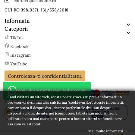
contact@dasihome.ro
CUI RO 39810371, J31/558/2018
Informatii

Categorii

TikTok
Facebook
Instagram
YouTube
Controleaza-ti confidentialitatea
Vrei informatii? iti stam la dispozitie!
Cand vizitati un site web, acesta poate stoca sau prelua informatii in
© 2026 - DasiHome. Toate drepturile rezervate
browser-ul dvs., mai ales sub forma "cookie-urilor". Aceste informatii,
care ar putea fi despre dvs., despre preferintele dvs. sau despre
dispozitivul dvs. de internet (computere, tablete sau mobile), sunt
utilizate in cea mai mare parte pentru a face ca site-ul sa functioneze
asa cum va asteptati.
Mai multe informatii