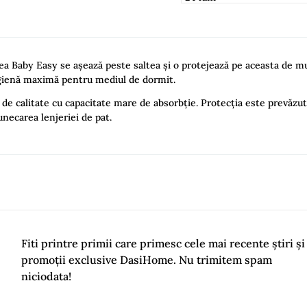
ea Baby Easy se așează peste saltea și o protejează pe aceasta de mur
 igienă maximă pentru mediul de dormit.
de calitate cu capacitate mare de absorbție. Protecția este prevăzută
unecarea lenjeriei de pat.
his time.
o Review
Fiti printre primii care primesc cele mai recente știri și
promoții exclusive DasiHome. Nu trimitem spam
niciodata!