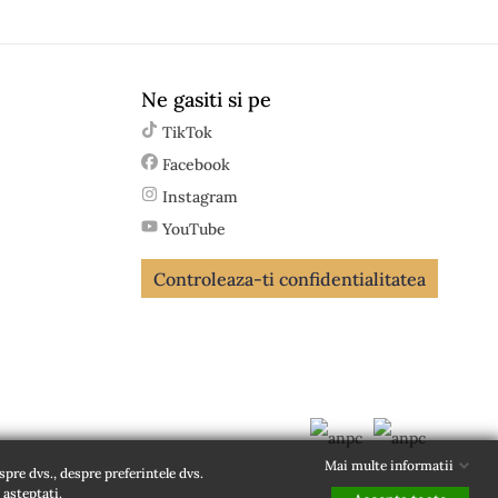
Ne gasiti si pe
TikTok
Facebook
Instagram
YouTube
Controleaza-ti confidentialitatea
Mai multe informatii
spre dvs., despre preferintele dvs.
 asteptati.