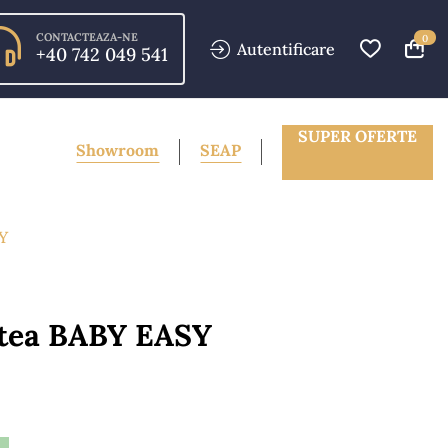
CONTACTEAZA-NE
0
Autentificare
+40 742 049 541
SUPER OFERTE
Showroom
SEAP
Y
ltea BABY EASY