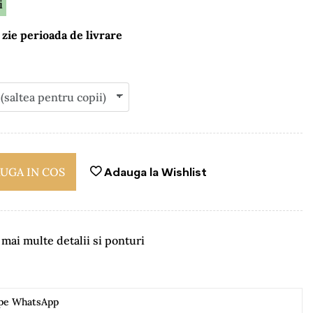
i
 zie perioada de livrare
UGA IN COS
Adauga la Wishlist
ai multe detalii si ponturi
 pe WhatsApp