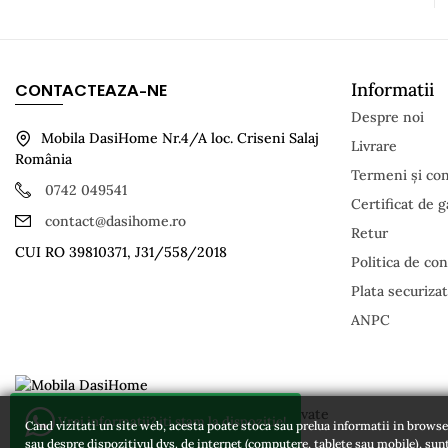
Informatii
CONTACTEAZA-NE
Despre noi
Mobila DasiHome Nr.4/A loc. Criseni Salaj
Livrare
România
Termeni și cond
0742 049541
Certificat de g
contact@dasihome.ro
Retur
CUI RO 39810371, J31/558/2018
Politica de con
Plata securiza
ANPC
© 2026 - DasiHome. Toate drepturile rezervate
Vrei informatii? iti stam la dispozitie!
Cand vizitati un site web, acesta poate stoca sau prelua informatii in browser-
sau despre dispozitivul dvs. de internet (computere, tablete sau mobile), sunt