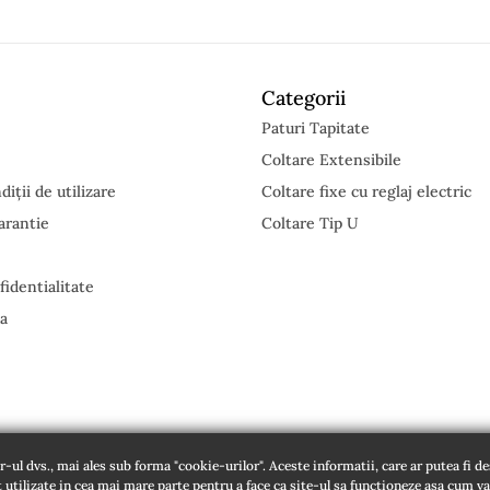
Categorii
Paturi Tapitate
Coltare Extensibile
iții de utilizare
Coltare fixe cu reglaj electric
arantie
Coltare Tip U
fidentialitate
ta
ul dvs., mai ales sub forma "cookie-urilor". Aceste informatii, care ar putea fi de
 utilizate in cea mai mare parte pentru a face ca site-ul sa functioneze asa cum va