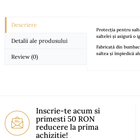
Descriere
Protecția pentru salt
saltelei și asigură o
Detalii ale produsului
Fabricată din bumbac 
saltea și împiedică al
Review
(0)
Magniflex
No comment at t
You Must Login T
Inscrie-te acum si
primesti 50 RON
reducere la prima
achizitie!