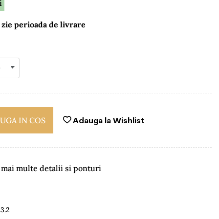
i
 zie perioada de livrare
UGA IN COS
Adauga la Wishlist
ai multe detalii si ponturi