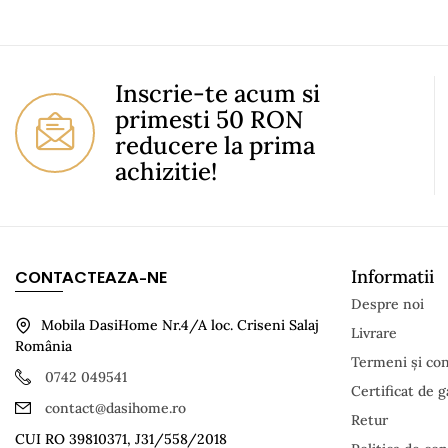
You Must Login T
Inscrie-te acum si
primesti 50 RON
reducere la prima
achizitie!
Informatii
CONTACTEAZA-NE
Despre noi
Mobila DasiHome Nr.4/A loc. Criseni Salaj
Livrare
România
Termeni și cond
0742 049541
Certificat de g
contact@dasihome.ro
Retur
CUI RO 39810371, J31/558/2018