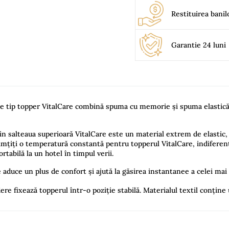
Restituirea banil
Garantie 24 luni
de tip topper VitalCare combină spuma cu memorie și spuma elastică
salteaua superioară VitalCare este un material extrem de elastic, ca
imțiți o temperatură constantă pentru topperul VitalCare, indiferent d
rtabilă la un hotel în timpul verii.
aduce un plus de confort și ajută la găsirea instantanee a celei mai 
ere fixează topperul într-o poziție stabilă. Materialul textil conține
his time.