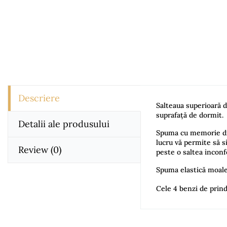
Descriere
Salteaua superioară 
suprafață de dormit.
Detalii ale produsului
Spuma cu memorie din 
lucru vă permite să s
Review
(0)
peste o saltea inconfo
Spuma elastică moale 
Cele 4 benzi de prind
Magniflex
No comment at t