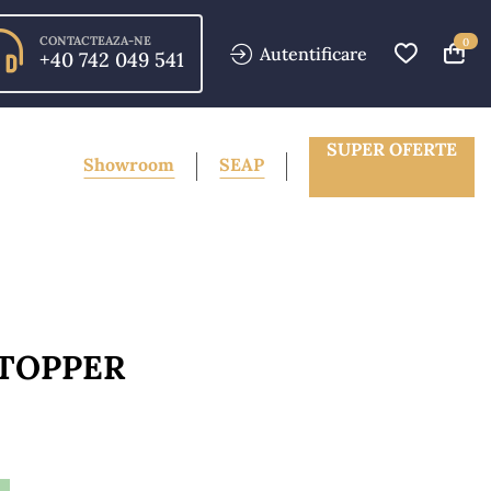
CONTACTEAZA-NE
0
Autentificare
+40 742 049 541
SUPER OFERTE
Showroom
SEAP
 TOPPER