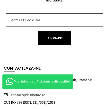
ABONARE
CONTACTEAZA-NE
Mobila DasiHome Nr.4/A loc. Criseni Salaj România
Vrei informatii? iti stam la dispozitie!
0742 049541
contact@dasihome.ro
CUI RO 39810371, J31/558/2018