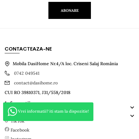
ABONARE
CONTACTEAZA-NE
Mobila DasiHome Nr.4/A loc. Criseni Salaj România
0742 049541
contact@dasihome.ro
CUI RO 39810371, J31/558/2018
Informatii

Categorii
Vrei informatii? iti stam la dispozitie!

TikTok
Facebook
Instagram