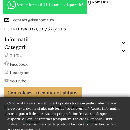
Mobila DasiHome Nr.4/A loc. Criseni Salaj România
Vrei informatii? iti stam la dispozitie!
0742 049541
contact@dasihome.ro
CUI RO 39810371, J31/558/2018
Informatii

Categorii

TikTok
Facebook
Instagram
YouTube
Controleaza-ti confidentialitatea
Cand vizitati un site web, acesta poate stoca sau prelua informatii in
browser-ul dvs., mai ales sub forma "cookie-urilor". Aceste informatii,
care ar putea fi despre dvs., despre preferintele dvs. sau despre
© 2026 - DasiHome. Toate drepturile rezervate
dispozitivul dvs. de internet (computere, tablete sau mobile), sunt
utilizate in cea mai mare parte pentru a face ca site-ul sa functioneze
asa cum va asteptati.