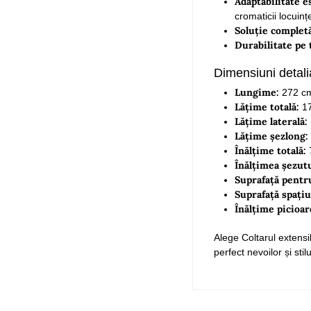
Adaptabilitate e
cromaticii locuințe
Soluție complet
Durabilitate pe
Dimensiuni detali
Lungime:
272 c
Lățime totală:
17
Lățime laterală:
Lățime șezlong:
Înălțime totală:
7
Înălțimea șezutu
Suprafață pentr
Suprafață spațiu
Înălțime picioar
Alege Coltarul extensi
perfect nevoilor și sti
No comment at th