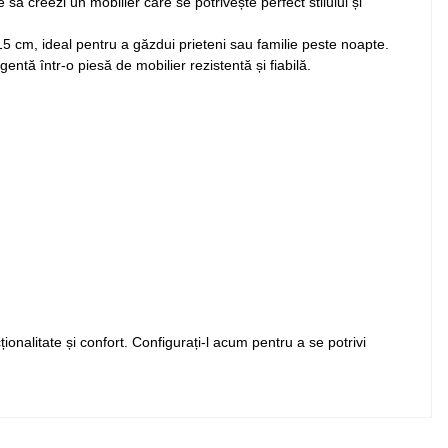
e să creezi un mobilier care se potrivește perfect stilului și
15 cm, ideal pentru a găzdui prieteni sau familie peste noapte.
gentă într-o piesă de mobilier rezistentă și fiabilă.
onalitate și confort. Configurați-l acum pentru a se potrivi