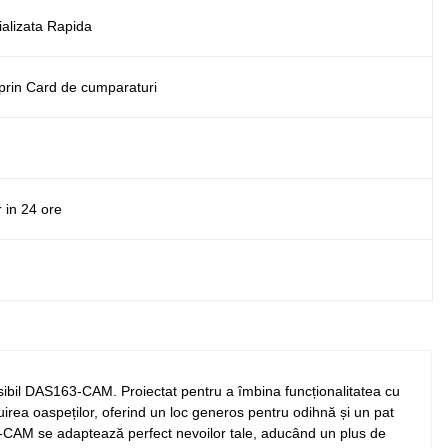
alizata Rapida
e prin Card de cumparaturi
r in 24 ore
nsibil DAS163-CAM. Proiectat pentru a îmbina funcționalitatea cu
zduirea oaspeților, oferind un loc generos pentru odihnă și un pat
63-CAM se adaptează perfect nevoilor tale, aducând un plus de