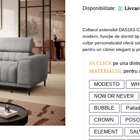
Livrar
Disponibilitate:

Coltarul extensibil DAS163-CAM
modern, funcție de dormit tip
colțar personalizabil oferă so
pentru un cămin elegant și pr
FA CLICK
pe una dintr
MATERIALUL
pentru 
MODESTO
WH
NOW OR NEVER
BUBBLE
Palla
CROWN
POSO
ELEMENT
SAL