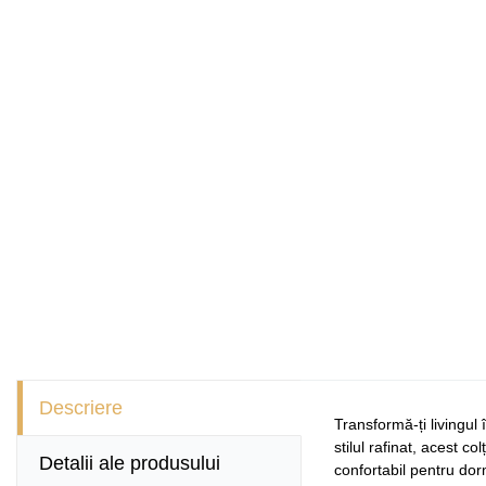
Descriere
Transformă-ți livingul
stilul rafinat, acest c
Detalii ale produsului
confortabil pentru dor