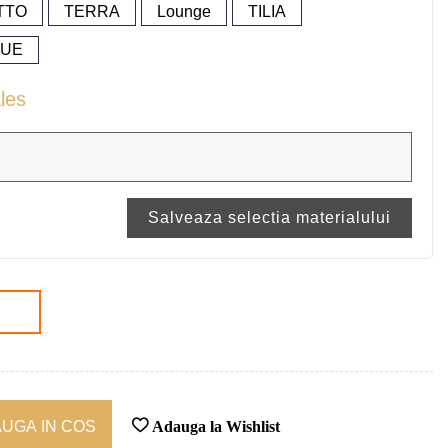
TTO
TERRA
Lounge
TILIA
UE
ales
Salveaza selectia materialului
UGA IN COS
Adauga la Wishlist