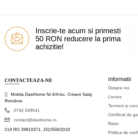
You Must Login To
Inscrie-te acum si primesti
50 RON reducere la prima
achizitie!
Informatii
CONTACTEAZA-NE
Despre noi
Mobila DasiHome Nr.4/A loc. Criseni Salaj
Livrare
România
Termeni și condi
0742 049541
Certificat de ga
contact@dasihome.ro
Retur
CUI RO 39810371, J31/558/2018
Politica de conf