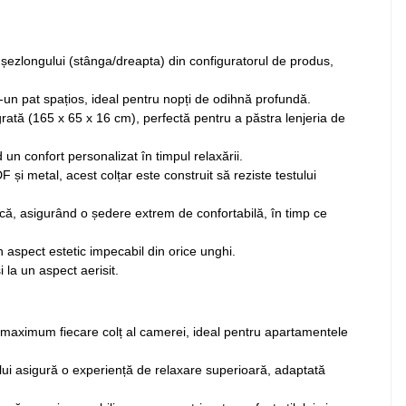
a șezlongului (stânga/dreapta) din configuratorul de produs,
un pat spațios, ideal pentru nopți de odihnă profundă.
rată (165 x 65 x 16 cm), perfectă pentru a păstra lenjeria de
 un confort personalizat în timpul relaxării.
 și metal, acest colțar este construit să reziste testului
ică, asigurând o ședere extrem de confortabilă, în timp ce
 aspect estetic impecabil din orice unghi.
i la un aspect aerisit.
 la maximum fiecare colț al camerei, ideal pentru apartamentele
ului asigură o experiență de relaxare superioară, adaptată