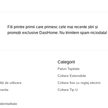
 Review
Fiti printre primii care primesc cele mai recente știri și
promoții exclusive DasiHome. Nu trimitem spam niciodata!
Categorii
Paturi Tapitate
Coltare Extensibile
ții de utilizare
Coltare fixe cu reglaj electric
rantie
Coltare Tip U
identialitate