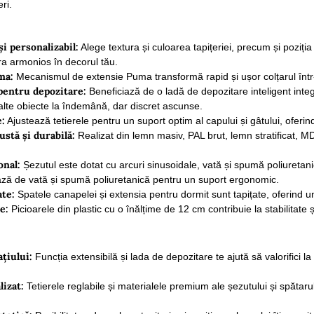
ri.
și personalizabil:
Alege textura și culoarea tapițeriei, precum și poziți
ra armonios în decorul tău.
ma:
Mecanismul de extensie Puma transformă rapid și ușor colțarul într-
pentru depozitare:
Beneficiază de o ladă de depozitare inteligent integ
alte obiecte la îndemână, dar discret ascunse.
e:
Ajustează tetierele pentru un suport optim al capului și gâtului, oferind
stă și durabilă:
Realizat din lemn masiv, PAL brut, lemn stratificat, MDF
onal:
Șezutul este dotat cu arcuri sinusoidale, vată și spumă poliuretan
ază de vată și spumă poliuretanică pentru un suport ergonomic.
ate:
Spatele canapelei și extensia pentru dormit sunt tapițate, oferind un
e:
Picioarele din plastic cu o înălțime de 12 cm contribuie la stabilitate ș
țiului:
Funcția extensibilă și lada de depozitare te ajută să valorifici
izat:
Tetierele reglabile și materialele premium ale șezutului și spătar