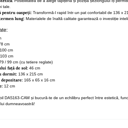
stetică:
Posibilitatea de a alege tapițeria și poziția șezlongului îți permit
i tale.
ă pentru oaspeți:
Transformă-l rapid într-un pat confortabil de 136 x 2
 termen lung:
Materialele de înaltă calitate garantează o investiție inteli
ate:
m
8 cm
100 cm
103 cm
9 / 99 cm (cu tetiere reglate)
lui față de sol:
46 cm
u dormit:
136 x 215 cm
 depozitare:
165 x 65 x 16 cm
e:
12 cm
bil DAS163-CAM și bucură-te de un echilibru perfect între estetică, funcți
lului dumneavoastră!
is time.