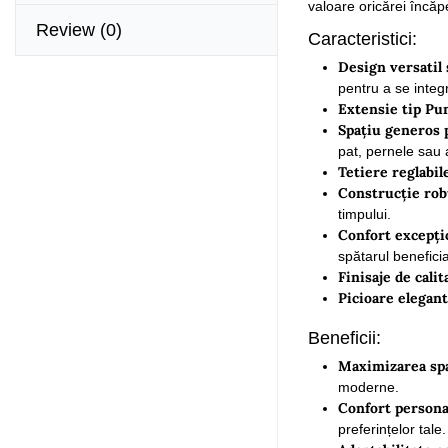
valoare oricărei încăpe
Review
(0)
Caracteristici:
Design versatil 
pentru a se integ
Extensie tip Pu
Spațiu generos 
pat, pernele sau 
Tetiere reglabil
Construcție robu
timpului.
Confort excepți
spătarul benefici
Finisaje de calit
Picioare elegant
Beneficii:
Maximizarea spa
moderne.
Confort personal
preferințelor tale.