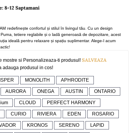
e: 8-12 Saptamani
 redefinește confortul și stilul în livingul tău. Cu un design
 Puma, tetiere reglabile și o ladă generoasă de depozitare, acest
luția ideală pentru relaxare și spațiu suplimentar. Alege-l acum
actic!
SALVEAZA
e mostre si Personalizeaza-ti produsul!
a adauga produsul in cos!
ISPER
MONOLITH
APHRODITE
AURORA
ONEGA
AUSTIN
ONTARIO
dium
CLOUD
PERFECT HARMONY
CURIO
RIVIERA
EDEN
ROSARIO
VADOR
KRONOS
SERENO
LAPID