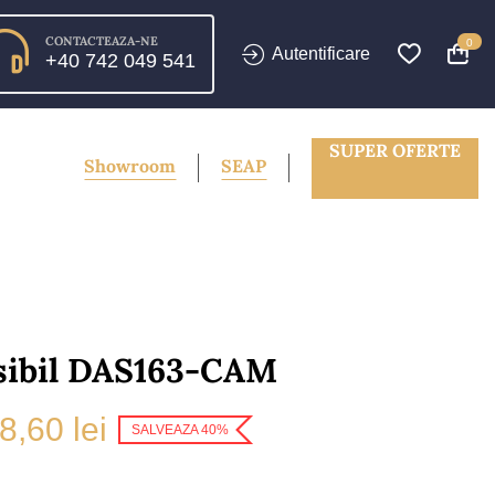
CONTACTEAZA-NE
0
Autentificare
+40 742 049 541
SUPER OFERTE
Showroom
SEAP
nsibil DAS163-CAM
8,60 lei
SALVEAZA 40%