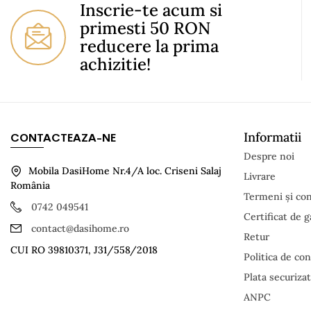
Inscrie-te acum si
primesti 50 RON
reducere la prima
achizitie!
Informatii
CONTACTEAZA-NE
Despre noi
Mobila DasiHome Nr.4/A loc. Criseni Salaj
Livrare
România
Termeni și cond
0742 049541
Certificat de g
contact@dasihome.ro
Retur
CUI RO 39810371, J31/558/2018
Politica de con
Plata securiza
ANPC