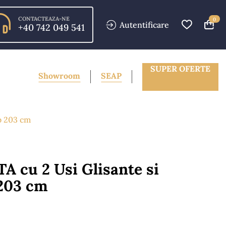
CONTACTEAZA-NE
0
Autentificare
+40 742 049 541
SUPER OFERTE
Showroom
SEAP
b 203 cm
 cu 2 Usi Glisante si
 203 cm