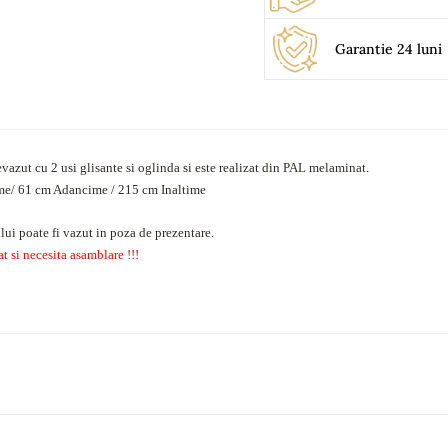
Garantie 24 luni
zut cu 2 usi glisante si oglinda si este realizat din PAL melaminat.
me/ 61 cm Adancime / 215 cm Inaltime
i poate fi vazut in poza de prezentare.
t si necesita asamblare !!!
his time.
taj
)
o Review