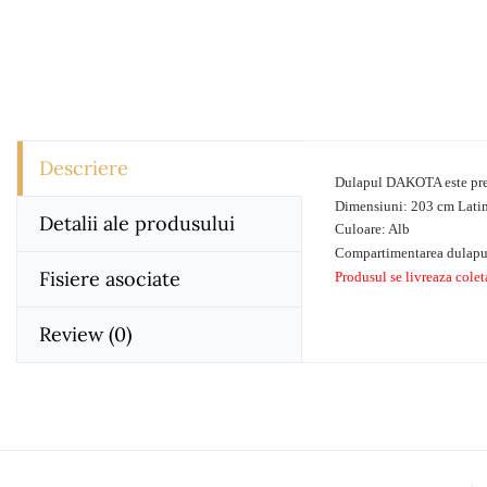
Descriere
Dulapul DAKOTA este preva
Dimensiuni: 203 cm Lati
Detalii ale produsului
Culoare: Alb
Compartimentarea dulapulu
Fisiere asociate
Produsul se livreaza coleta
DESCARCARI
No comment at t
Instructiuni Mon
Review
(0)
Instructiuni Montaj
Descarcari (625.83KB
You Must Login T