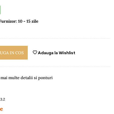
Furnizor: 10 - 15 zile
UGA IN COS
Adauga la Wishlist
ai multe detalii si ponturi
te