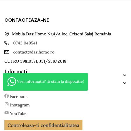
CONTACTEAZA-NE
Mobila DasiHome Nr.4/A loc. Criseni Salaj România
0742 049541
contact@dasihome.ro
CUI RO 39810371, J31/558/2018
Informatii

Categorii
Vrei informatii? iti stam la dispozitie!

TikTok
Facebook
Instagram
YouTube
Controleaza-ti confidentialitatea