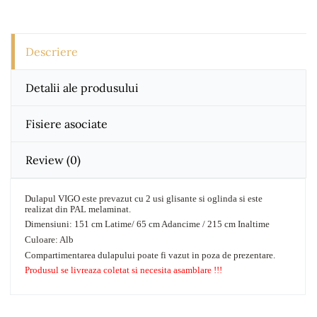
Descriere
Detalii ale produsului
Fisiere asociate
Review
(0)
Dulapul VIGO este prevazut cu 2 usi glisante si oglinda si este
realizat din PAL melaminat.
Dimensiuni: 151 cm Latime/ 65 cm Adancime / 215 cm Inaltime
Culoare: Alb
Compartimentarea dulapului poate fi vazut in poza de prezentare.
Produsul se livreaza coletat si necesita asamblare !!!
DESCARCARI
No comment at this time.
Instructiuni Montaj