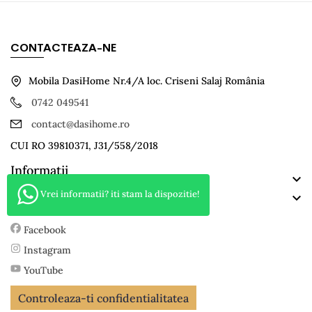
CONTACTEAZA-NE
Mobila DasiHome Nr.4/A loc. Criseni Salaj România
0742 049541
contact@dasihome.ro
CUI RO 39810371, J31/558/2018
Informatii

Categorii
Vrei informatii? iti stam la dispozitie!

TikTok
Facebook
Instagram
YouTube
Controleaza-ti confidentialitatea