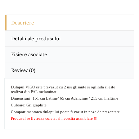
Descriere
Detalii ale produsului
Fisiere asociate
Review
(0)
Dulapul VIGO este prevazut cu 2 usi glisante si oglinda si este
realizat din PAL melaminat.
Dimensiuni: 151 cm Latime/ 65 cm Adancime / 215 cm Inaltime
Culoare: Gri graphite
Compartimentarea dulapului poate fi vazut in poza de prezentare.
Produsul se livreaza coletat si necesita asamblare !!!
DESCARCARI
No comment at this time.
Instructiuni Montaj