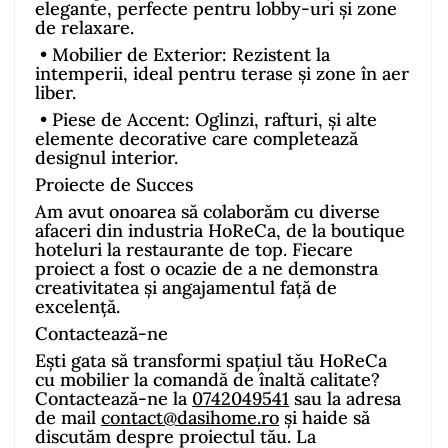
elegante, perfecte pentru lobby-uri și zone
de relaxare.
•
Mobilier de Exterior: Rezistent la
intemperii, ideal pentru terase și zone în aer
liber.
•
Piese de Accent: Oglinzi, rafturi, și alte
elemente decorative care completează
designul interior.
Proiecte de Succes
Am avut onoarea să colaborăm cu diverse
afaceri din industria HoReCa, de la boutique
hoteluri la restaurante de top. Fiecare
proiect a fost o ocazie de a ne demonstra
creativitatea și angajamentul față de
excelență.
Contactează-ne
Ești gata să transformi spațiul tău HoReCa
cu mobilier la comandă de înaltă calitate?
Contactează-ne la
0742049541
sau la adresa
de mail
contact@dasihome.ro
și haide să
discutăm despre proiectul tău. La