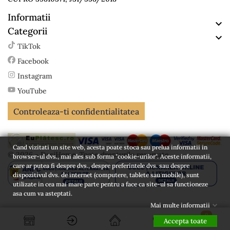
Informatii

Categorii

TikTok
Facebook
Instagram
YouTube
Controleaza-ti confidentialitatea
Cand vizitati un site web, acesta poate stoca sau prelua informatii in
© 2026 - DasiHome. Toate drepturile rezervate
browser-ul dvs., mai ales sub forma "cookie-urilor". Aceste informatii,
care ar putea fi despre dvs., despre preferintele dvs. sau despre
dispozitivul dvs. de internet (computere, tablete sau mobile), sunt
utilizate in cea mai mare parte pentru a face ca site-ul sa functioneze
asa cum va asteptati.
Mai multe informatii
0
Accepta toate