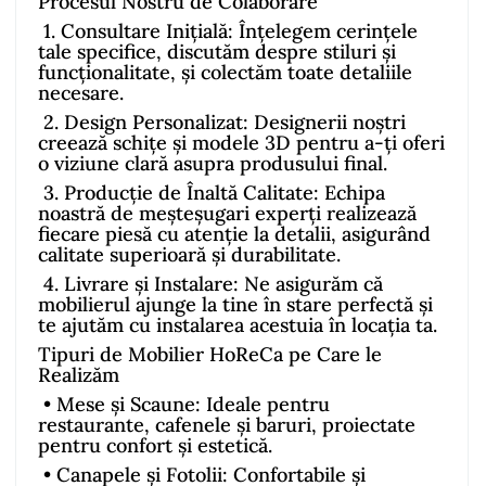
Procesul Nostru de Colaborare
1.
Consultare Inițială: Înțelegem cerințele
tale specifice, discutăm despre stiluri și
funcționalitate, și colectăm toate detaliile
necesare.
2.
Design Personalizat: Designerii noștri
creează schițe și modele 3D pentru a-ți oferi
o viziune clară asupra produsului final.
3.
Producție de Înaltă Calitate: Echipa
noastră de meșteșugari experți realizează
fiecare piesă cu atenție la detalii, asigurând
calitate superioară și durabilitate.
4.
Livrare și Instalare: Ne asigurăm că
mobilierul ajunge la tine în stare perfectă și
te ajutăm cu instalarea acestuia în locația ta.
Tipuri de Mobilier HoReCa pe Care le
Realizăm
•
Mese și Scaune: Ideale pentru
restaurante, cafenele și baruri, proiectate
pentru confort și estetică.
•
Canapele și Fotolii: Confortabile și