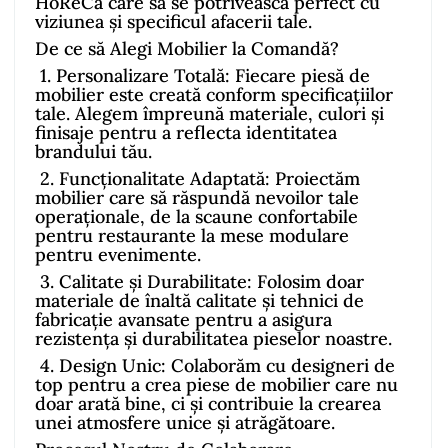
HoReCa care să se potrivească perfect cu
viziunea și specificul afacerii tale.
De ce să Alegi Mobilier la Comandă?
1.
Personalizare Totală: Fiecare piesă de
mobilier este creată conform specificațiilor
tale. Alegem împreună materiale, culori și
finisaje pentru a reflecta identitatea
brandului tău.
2.
Funcționalitate Adaptată: Proiectăm
mobilier care să răspundă nevoilor tale
operaționale, de la scaune confortabile
pentru restaurante la mese modulare
pentru evenimente.
3.
Calitate și Durabilitate: Folosim doar
materiale de înaltă calitate și tehnici de
fabricație avansate pentru a asigura
rezistența și durabilitatea pieselor noastre.
4.
Design Unic: Colaborăm cu designeri de
top pentru a crea piese de mobilier care nu
doar arată bine, ci și contribuie la crearea
unei atmosfere unice și atrăgătoare.