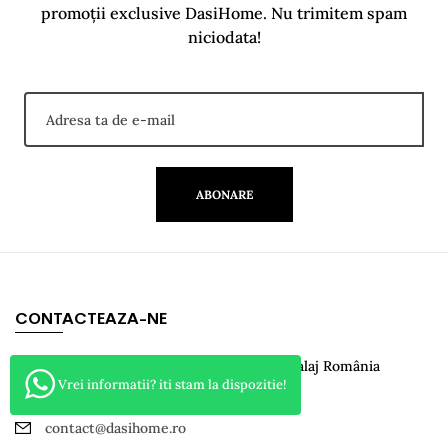
promoții exclusive DasiHome. Nu trimitem spam
niciodata!
ABONARE
CONTACTEAZA-NE
Mobila DasiHome Nr.4/A loc. Criseni Salaj România
Vrei informatii? iti stam la dispozitie!
0742 049541
contact@dasihome.ro