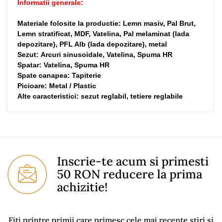
Informatii generale:
Materiale folosite la productie: Lemn masiv, Pal Brut,
Lemn stratificat, MDF, Vatelina, Pal melaminat (lada
depozitare), PFL Alb (lada depozitare), metal
Sezut: Arcuri sinusoidale, Vatelina, Spuma HR
Spatar: Vatelina, Spuma HR
Spate canapea: Tapiterie
Picioare: Metal / Plastic
Alte caracteristici: sezut reglabil, tetiere reglabile
No comment at this time.
You Must Login To Review
Inscrie-te acum si primesti
50 RON reducere la prima
achizitie!
Fiti printre primii care primesc cele mai recente știri și