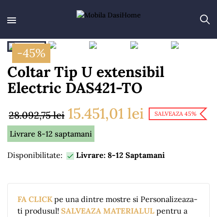
-45%
Coltar Tip U extensibil
Electric DAS421-TO
15.451,01 lei
28.092,75 lei
SALVEAZA 45%
Livrare 8-12 saptamani
Disponibilitate:
Livrare: 8-12 Saptamani

FA CLICK
pe una dintre mostre si Personalizeaza-
ti produsul!
SALVEAZA MATERIALUL
pentru a