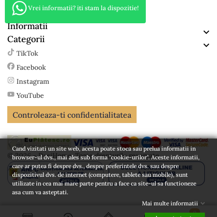
Vrei informatii? iti stam la dispozitie!
CUI RO 39810371, J31/558/2018
Informatii

Categorii

TikTok
Facebook
Instagram
YouTube
Controleaza-ti confidentialitatea
Cand vizitati un site web, acesta poate stoca sau prelua informatii in
© 2026 - DasiHome. Toate drepturile rezervate
browser-ul dvs., mai ales sub forma "cookie-urilor". Aceste informatii,
care ar putea fi despre dvs., despre preferintele dvs. sau despre
dispozitivul dvs. de internet (computere, tablete sau mobile), sunt
utilizate in cea mai mare parte pentru a face ca site-ul sa functioneze
asa cum va asteptati.
Mai multe informatii
0