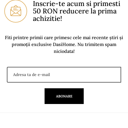
Inscrie-te acum si primesti
50 RON reducere la prima
Nr. Colete
2 buc / 1 colet
achizitie!
Fiti printre primii care primesc cele mai recente știri și
promoții exclusive DasiHome. Nu trimitem spam
niciodata!
ABONARE