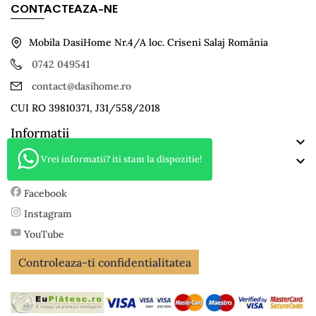
CONTACTEAZA-NE
Mobila DasiHome Nr.4/A loc. Criseni Salaj România
0742 049541
contact@dasihome.ro
CUI RO 39810371, J31/558/2018
Informatii

Categorii
Vrei informatii? iti stam la dispozitie!

TikTok
Facebook
Instagram
YouTube
Controleaza-ti confidentialitatea