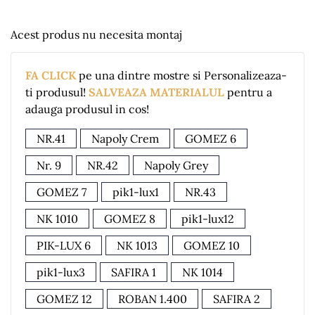
Acest produs nu necesita montaj
FA CLICK
pe una dintre mostre si Personalizeaza-
ti produsul!
SALVEAZA MATERIALUL
pentru a
adauga produsul in cos!
NR.41
Napoly Crem
GOMEZ 6
Nr. 9
NR.42
Napoly Grey
GOMEZ 7
pik1-lux1
NR.43
NK 1010
GOMEZ 8
pik1-lux12
PIK-LUX 6
NK 1013
GOMEZ 10
pik1-lux3
SAFIRA 1
NK 1014
GOMEZ 12
ROBAN 1.400
SAFIRA 2